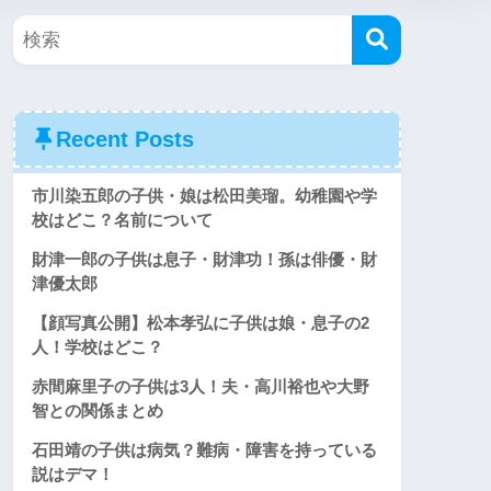
Recent Posts
市川染五郎の子供・娘は松田美瑠。幼稚園や学
校はどこ？名前について
財津一郎の子供は息子・財津功！孫は俳優・財
津優太郎
【顔写真公開】松本孝弘に子供は娘・息子の2
人！学校はどこ？
赤間麻里子の子供は3人！夫・高川裕也や大野
智との関係まとめ
石田靖の子供は病気？難病・障害を持っている
説はデマ！