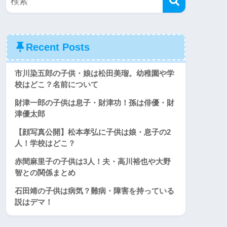
Recent Posts
市川染五郎の子供・娘は松田美瑠。幼稚園や学
校はどこ？名前について
財津一郎の子供は息子・財津功！孫は俳優・財
津優太郎
【顔写真公開】松本孝弘に子供は娘・息子の2
人！学校はどこ？
赤間麻里子の子供は3人！夫・高川裕也や大野
智との関係まとめ
石田靖の子供は病気？難病・障害を持っている
説はデマ！