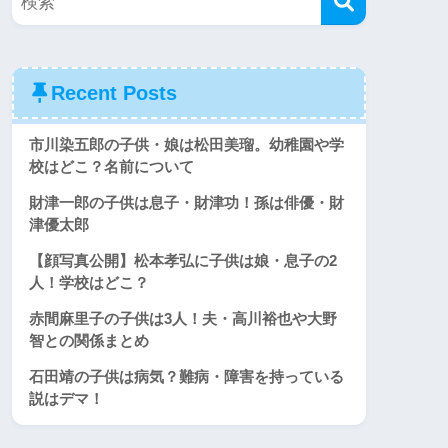
Recent Posts
市川染五郎の子供・娘は松田美瑠。幼稚園や学
校はどこ？名前について
財津一郎の子供は息子・財津功！孫は俳優・財
津優太郎
【顔写真公開】松本孝弘に子供は娘・息子の2
人！学校はどこ？
赤間麻里子の子供は3人！夫・高川裕也や大野
智との関係まとめ
石田靖の子供は病気？難病・障害を持っている
説はデマ！