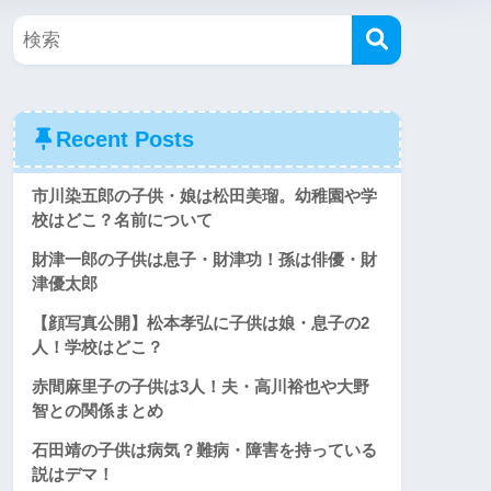
Recent Posts
市川染五郎の子供・娘は松田美瑠。幼稚園や学
校はどこ？名前について
財津一郎の子供は息子・財津功！孫は俳優・財
津優太郎
【顔写真公開】松本孝弘に子供は娘・息子の2
人！学校はどこ？
赤間麻里子の子供は3人！夫・高川裕也や大野
智との関係まとめ
石田靖の子供は病気？難病・障害を持っている
説はデマ！