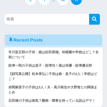
Recent Posts
市川染五郎の子供・娘は松田美瑠。幼稚園や学校はどこ？名
前について
財津一郎の子供は息子・財津功！孫は俳優・財津優太郎
【顔写真公開】松本孝弘に子供は娘・息子の2人！学校はど
こ？
赤間麻里子の子供は3人！夫・高川裕也や大野智との関係ま
とめ
石田靖の子供は病気？難病・障害を持っている説はデマ！