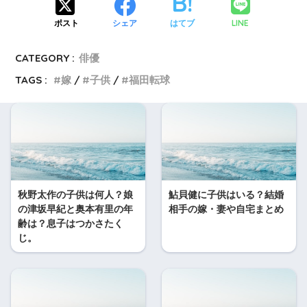
LINE
ポスト
シェア
はてブ
CATEGORY :
俳優
TAGS :
嫁
子供
福田転球
秋野太作の子供は何人？娘
鮎貝健に子供はいる？結婚
の津坂早紀と奥本有里の年
相手の嫁・妻や自宅まとめ
齢は？息子はつかさたく
じ。