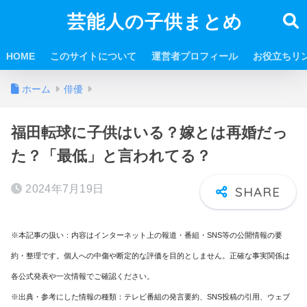
芸能人の子供まとめ
HOME
このサイトについて
運営者プロフィール
お役立ちリ
ホーム
俳優
福田転球に子供はいる？嫁とは再婚だっ
た？「最低」と言われてる？
2024年7月19日
※本記事の扱い：内容はインターネット上の報道・番組・SNS等の公開情報の要
約・整理です。個人への中傷や断定的な評価を目的としません。正確な事実関係は
各公式発表や一次情報でご確認ください。
※出典・参考にした情報の種類：テレビ番組の発言要約、SNS投稿の引用、ウェブ