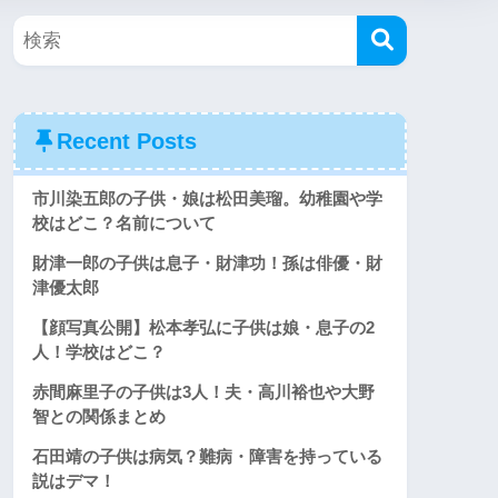
Recent Posts
市川染五郎の子供・娘は松田美瑠。幼稚園や学
校はどこ？名前について
財津一郎の子供は息子・財津功！孫は俳優・財
津優太郎
【顔写真公開】松本孝弘に子供は娘・息子の2
人！学校はどこ？
赤間麻里子の子供は3人！夫・高川裕也や大野
智との関係まとめ
石田靖の子供は病気？難病・障害を持っている
説はデマ！