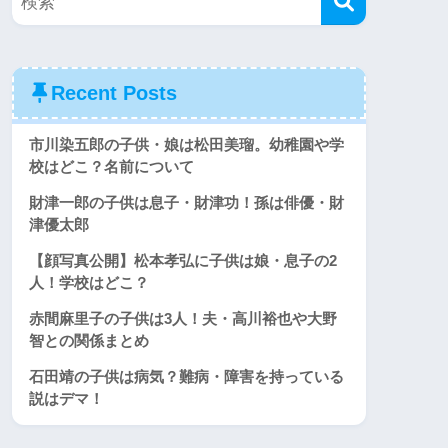
Recent Posts
市川染五郎の子供・娘は松田美瑠。幼稚園や学
校はどこ？名前について
財津一郎の子供は息子・財津功！孫は俳優・財
津優太郎
【顔写真公開】松本孝弘に子供は娘・息子の2
人！学校はどこ？
赤間麻里子の子供は3人！夫・高川裕也や大野
智との関係まとめ
石田靖の子供は病気？難病・障害を持っている
説はデマ！