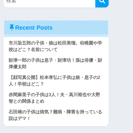
Recent Posts
市川染五郎の子供・娘は松田美瑠。幼稚園や学
校はどこ？名前について
財津一郎の子供は息子・財津功！孫は俳優・財
津優太郎
【顔写真公開】松本孝弘に子供は娘・息子の2
人！学校はどこ？
赤間麻里子の子供は3人！夫・高川裕也や大野
智との関係まとめ
石田靖の子供は病気？難病・障害を持っている
説はデマ！