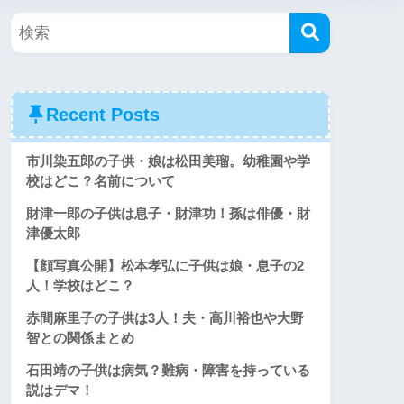
Recent Posts
市川染五郎の子供・娘は松田美瑠。幼稚園や学
校はどこ？名前について
財津一郎の子供は息子・財津功！孫は俳優・財
津優太郎
【顔写真公開】松本孝弘に子供は娘・息子の2
人！学校はどこ？
赤間麻里子の子供は3人！夫・高川裕也や大野
智との関係まとめ
石田靖の子供は病気？難病・障害を持っている
説はデマ！