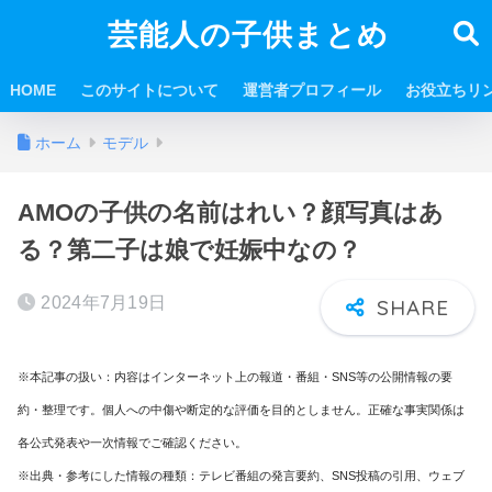
芸能人の子供まとめ
HOME
このサイトについて
運営者プロフィール
お役立ちリ
ホーム
モデル
AMOの子供の名前はれい？顔写真はあ
る？第二子は娘で妊娠中なの？
2024年7月19日
※本記事の扱い：内容はインターネット上の報道・番組・SNS等の公開情報の要
約・整理です。個人への中傷や断定的な評価を目的としません。正確な事実関係は
各公式発表や一次情報でご確認ください。
※出典・参考にした情報の種類：テレビ番組の発言要約、SNS投稿の引用、ウェブ