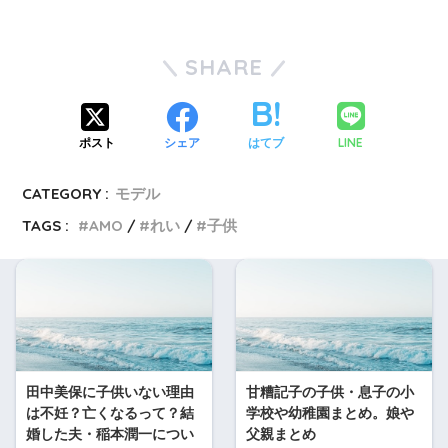
SHARE
LINE
ポスト
シェア
はてブ
CATEGORY :
モデル
TAGS :
AMO
れい
子供
田中美保に子供いない理由
甘糟記子の子供・息子の小
は不妊？亡くなるって？結
学校や幼稚園まとめ。娘や
婚した夫・稲本潤一につい
父親まとめ