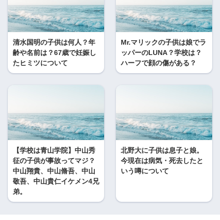
清水国明の子供は何人？年
Mr.マリックの子供は娘でラ
齢や名前は？67歳で妊娠し
ッパーのLUNA？学校は？
たヒミツについて
ハーフで顔の傷がある？
【学校は青山学院】中山秀
北野大に子供は息子と娘。
征の子供が事故ってマジ？
今現在は病気・死去したと
中山翔貴、中山脩吾、中山
いう噂について
敬吾、中山貴仁イケメン4兄
弟。