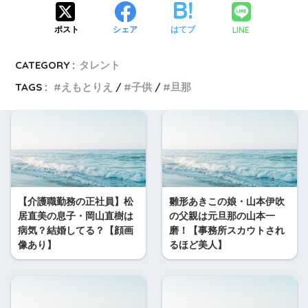
LINE
ポスト
シェア
はてブ
CATEGORY :
タレント
TAGS :
えもとりえ
子供
旦那
【介護職勤務の正社員】松
雛形あきこの娘・山本伊吹
居直美の息子・岡山直樹は
の父親は元旦那の山本一
病気？結婚してる？【顔画
磨！【事務所スカウトされ
像あり】
るほど美人】