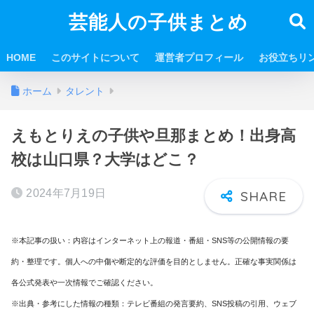
芸能人の子供まとめ
HOME
このサイトについて
運営者プロフィール
お役立ちリ
ホーム
タレント
えもとりえの子供や旦那まとめ！出身高
校は山口県？大学はどこ？
2024年7月19日
※本記事の扱い：内容はインターネット上の報道・番組・SNS等の公開情報の要
約・整理です。個人への中傷や断定的な評価を目的としません。正確な事実関係は
各公式発表や一次情報でご確認ください。
※出典・参考にした情報の種類：テレビ番組の発言要約、SNS投稿の引用、ウェブ