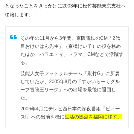
となったことをきっかけに2003年に
松竹芸能東京支社へ
移籍
します。
その年の11月から3年間、京阪電鉄のCM「2代
目おけいはん先生」（京橋けい子）の役を務め
たほか、バラエティ、ドラマ、CMなどで活躍す
る。
芸能人女子フットサルチーム「蹴竹G」に所属
していたが、2005年8月の「すかいらーくグル
ープ冒険王リーグ」への出場を最後に退団し
た。
2006年4月にテレビ西日本の深夜番組『ピィー
ス!』への出演を機に
生活の拠点を福岡に移す。