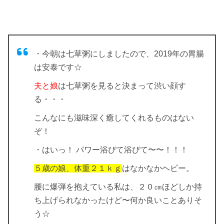
・今朝は七草粥にしましたので、2019年の胃腸
は安泰です☆
夫と娘
は七草粥を見ると決まって渋い顔す
る・・・
こんなにも滋味深く癒してくれるものはない
ぞ！
・はいっ！ パワー浴びて浴びて〜〜！！！
５歳の娘、体重２１ｋｇ
はなかなかヘビー。
腰に爆弾を抱えている私は、２０㎝ほどしか持
ち上げられなかったけど〜何か良いことありそ
う☆