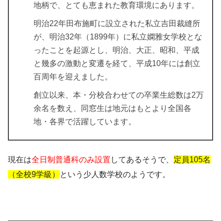
地柄で、とても恵まれた教育環境にあります。
明治22年田布施町に設立された私立吉田裁縫所
が、明治32年（1899年）に私立嫻雅女学校とな
ったことを起源とし、明治、大正、昭和、平成
と幾多の激動と変遷を経て、平成10年には創立
百周年を迎えました。
創立以来、本・分校合わせての卒業生総数は2万
余名を数え、同窓生は地元はもとより全国各
地・各界で活躍しています。
現在は
全日制普通科のみ設置
してあるそうで、
定員105名
（全校9学級）
という少人数学校のようです。