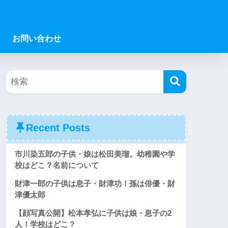
お問い合わせ
Recent Posts
市川染五郎の子供・娘は松田美瑠。幼稚園や学
校はどこ？名前について
財津一郎の子供は息子・財津功！孫は俳優・財
津優太郎
【顔写真公開】松本孝弘に子供は娘・息子の2
人！学校はどこ？