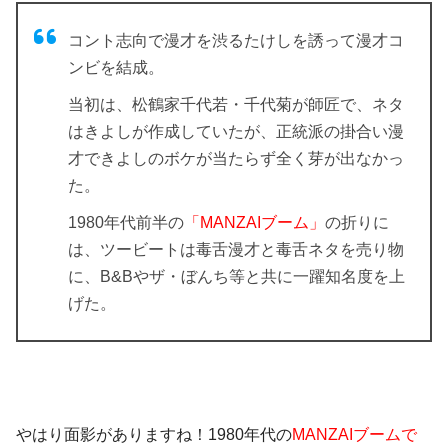
コント志向で漫才を渋るたけしを誘って漫才コ
ンビを結成。
当初は、松鶴家千代若・千代菊が師匠で、ネタ
はきよしが作成していたが、正統派の掛合い漫
才できよしのボケが当たらず全く芽が出なかっ
た。
1980年代前半の
「MANZAIブーム」
の折りに
は、ツービートは毒舌漫才と毒舌ネタを売り物
に、B&Bやザ・ぼんち等と共に一躍知名度を上
げた。
やはり面影がありますね！1980年代の
MANZAIブームで