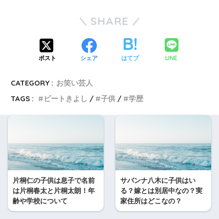
SHARE
LINE
ポスト
シェア
はてブ
CATEGORY :
お笑い芸人
TAGS :
ビートきよし
子供
学歴
片桐仁の子供は息子で名前
サバンナ八木に子供はい
は片桐春太と片桐太朗！年
る？嫁とは別居中なの？実
齢や学校について
家住所はどこなの？