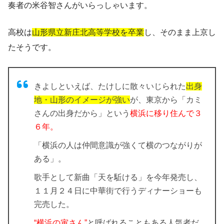
奏者の米谷智さんがいらっしゃいます。
高校は
山形県立新庄北高等学校を卒業
し、そのまま上京し
たそうです。
きよしといえば、たけしに散々いじられた
出身
地・山形のイメージが強い
が、東京から「カミ
さんの出身だから」という
横浜に移り住んで３
６年。
「横浜の人は仲間意識が強くて横のつながりが
ある」。
歌手として新曲「天を駈ける」を今年発売し、
１１月２４日に中華街で行うディナーショーも
完売した。
“横浜の寅さん”
と呼ばれることもある人気者だ。