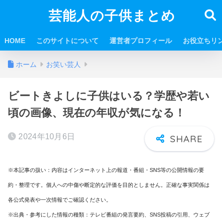
芸能人の子供まとめ
HOME
このサイトについて
運営者プロフィール
お役立ちリ
ホーム
お笑い芸人
ビートきよしに子供はいる？学歴や若い
頃の画像、現在の年収が気になる！
2024年10月6日
※本記事の扱い：内容はインターネット上の報道・番組・SNS等の公開情報の要
約・整理です。個人への中傷や断定的な評価を目的としません。正確な事実関係は
各公式発表や一次情報でご確認ください。
※出典・参考にした情報の種類：テレビ番組の発言要約、SNS投稿の引用、ウェブ