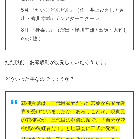
5月 『たいこどんどん』（作・井上ひさし / 演
出・蜷川幸雄） / シアターコクーン
8月 『身毒丸』（演出・蜷川幸雄 / 出演・大竹し
のぶ 他 ）
ただ以前、お家騒動が勃発していたそうです。
どういった事なのでしょうか？
花柳貴彦は、三代目家元だった若葉から家元教
育を受けていましたが、あろうことか、現家元
の花柳寛が、三代目の葬儀の席で、「自分が花
柳流の後継者だ！」と理事会に正式に発表。