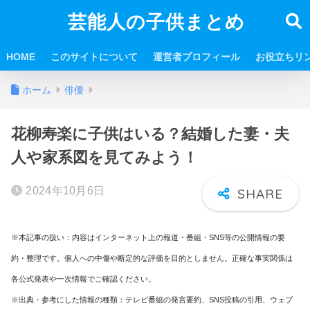
芸能人の子供まとめ
HOME
このサイトについて
運営者プロフィール
お役立ちリ
ホーム
俳優
花柳寿楽に子供はいる？結婚した妻・夫
人や家系図を見てみよう！
2024年10月6日
※本記事の扱い：内容はインターネット上の報道・番組・SNS等の公開情報の要
約・整理です。個人への中傷や断定的な評価を目的としません。正確な事実関係は
各公式発表や一次情報でご確認ください。
※出典・参考にした情報の種類：テレビ番組の発言要約、SNS投稿の引用、ウェブ