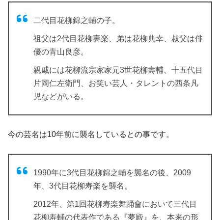
二代目花柳錦之輔の子。
祖父は2代目花柳壽楽、弟は花柳典幸、叔父は俳
優の青山良彦。
親戚には花柳流宗家家元3世花柳壽輔、十五代目
片岡仁左衛門、お笑い芸人・タレントの西条凡
児などがいる。
今の芸名は10年前に襲名しているとの事です。
1990年に3代目花柳錦之輔を襲名の後、2009
年、3代目花柳寿楽を襲名。
2012年、第1回花柳寿楽舞踊會において三代目
花柳寿輔の代表作である『夢殿』を、本来の形