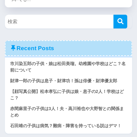
Recent Posts
市川染五郎の子供・娘は松田美瑠。幼稚園や学校はどこ？名
前について
財津一郎の子供は息子・財津功！孫は俳優・財津優太郎
【顔写真公開】松本孝弘に子供は娘・息子の2人！学校はど
こ？
赤間麻里子の子供は3人！夫・高川裕也や大野智との関係ま
とめ
石田靖の子供は病気？難病・障害を持っている説はデマ！