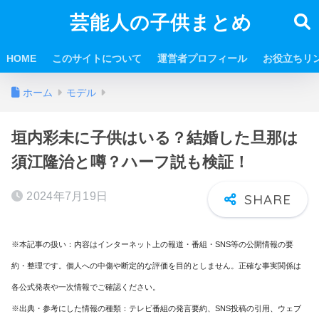
芸能人の子供まとめ
HOME
このサイトについて
運営者プロフィール
お役立ちリ
ホーム
モデル
垣内彩未に子供はいる？結婚した旦那は
須江隆治と噂？ハーフ説も検証！
2024年7月19日
※本記事の扱い：内容はインターネット上の報道・番組・SNS等の公開情報の要
約・整理です。個人への中傷や断定的な評価を目的としません。正確な事実関係は
各公式発表や一次情報でご確認ください。
※出典・参考にした情報の種類：テレビ番組の発言要約、SNS投稿の引用、ウェブ