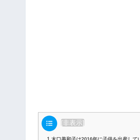
目次
[
非表示
]
1
木口美和子は2016年に子供を出産し