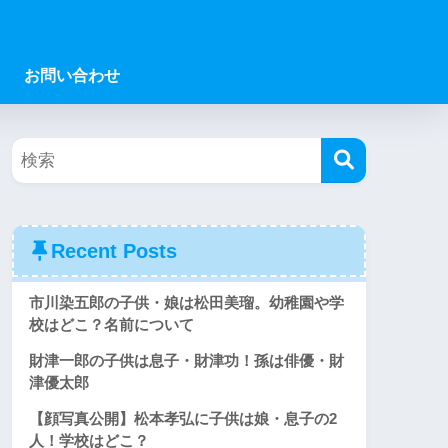
お問い合わせ
Recent Posts
市川染五郎の子供・娘は松田美瑠。幼稚園や学
校はどこ？名前について
財津一郎の子供は息子・財津功！孫は俳優・財
津優太郎
【顔写真公開】松本孝弘に子供は娘・息子の2
人！学校はどこ？