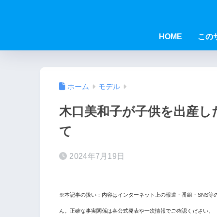
HOME
この
ホーム
モデル
木口美和子が子供を出産し
て
2024年7月19日
※本記事の扱い：内容はインターネット上の報道・番組・SNS等
ん。正確な事実関係は各公式発表や一次情報でご確認ください。