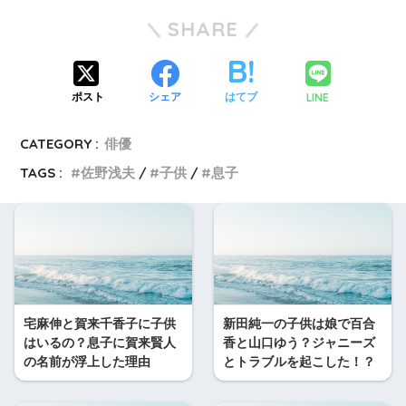
SHARE
LINE
ポスト
シェア
はてブ
CATEGORY :
俳優
TAGS :
佐野浅夫
子供
息子
宅麻伸と賀来千香子に子供
新田純一の子供は娘で百合
はいるの？息子に賀来賢人
香と山口ゆう？ジャニーズ
の名前が浮上した理由
とトラブルを起こした！？