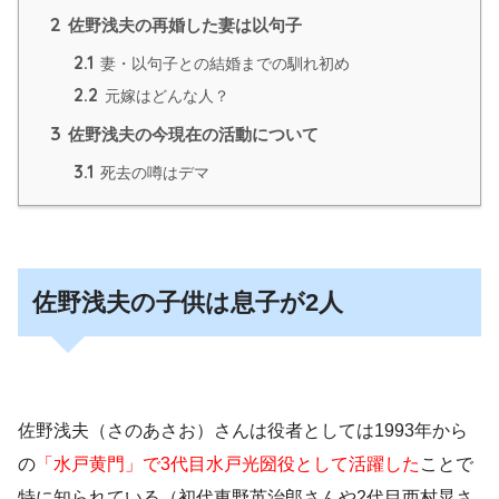
2
佐野浅夫の再婚した妻は以句子
2.1
妻・以句子との結婚までの馴れ初め
2.2
元嫁はどんな人？
3
佐野浅夫の今現在の活動について
3.1
死去の噂はデマ
佐野浅夫の子供は息子が2人
佐野浅夫（さのあさお）さんは役者としては1993年から
の
「水戸黄門」で3代目水戸光圀役として活躍した
ことで
特に知られている（初代東野英治郎さんや2代目西村晃さ