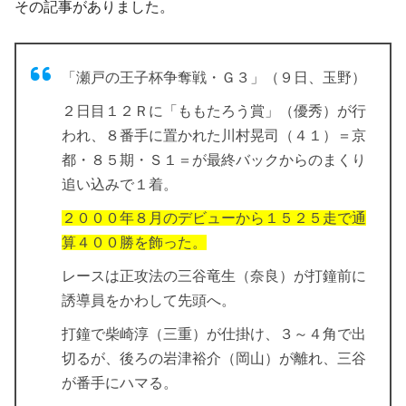
その記事がありました。
「瀬戸の王子杯争奪戦・Ｇ３」（９日、玉野）
２日目１２Ｒに「ももたろう賞」（優秀）が行
われ、８番手に置かれた川村晃司（４１）＝京
都・８５期・Ｓ１＝が最終バックからのまくり
追い込みで１着。
２０００年８月のデビューから１５２５走で通
算４００勝を飾った。
レースは正攻法の三谷竜生（奈良）が打鐘前に
誘導員をかわして先頭へ。
打鐘で柴崎淳（三重）が仕掛け、３～４角で出
切るが、後ろの岩津裕介（岡山）が離れ、三谷
が番手にハマる。