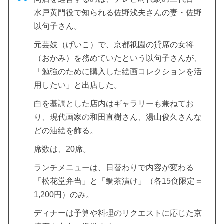
水戸黄門役で知られる佐野浅夫さんの妻・佐野
以句子さん。
元芸妓（げいこ）で、京都祇園の貸席の女将
（おかみ）を務めていたという以句子さんが、
「勉強のために購入した絵画コレクションを活
用したい」と出店した。
白を基調とした店内はギャラリーも兼ねてお
り、現代画家の和田直樹さん、湯山俊久さんな
どの油絵を飾る。
席数は、20席。
ランチメニューは、日替わりで内容が変わる
「松花堂弁当」と「鯛茶漬け」（各15食限定＝
1,200円）のみ。
ディナーは予算や料理のリクエストに応じた京