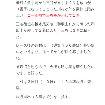
最終２角手前から三谷が番手まくりを放つが、
８番手になってしまった川村が外を豪快に踏み
上げ、
ゴール前で三谷をかわして１着。
三谷後位を椎木尾拓哉（和歌山）から奪った和
田圭が差して２着に入り、三谷は３着に粘っ
た。
レース後の川村は「
（通算４００勝は）長い短
いというより、迫ってからが長く感じました
ね。
通過点と思うので、今後も勝ち星を増やしたい
です」と語った。
川村は３日目（１０日）１１Ｒの準決勝に登
場。
決勝進出（３着まで）を目指す。