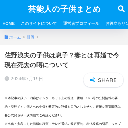
芸能人の子供まとめ
HOME
このサイトについて
運営者プロフィール
お役立ちリ
ホーム
俳優
佐野浅夫の子供は息子？妻とは再婚で今
現在死去の噂について
2024年7月19日
※本記事の扱い：内容はインターネット上の報道・番組・SNS等の公開情報の要
約・整理です。個人への中傷や断定的な評価を目的としません。正確な事実関係は
各公式発表や一次情報でご確認ください。
※出典・参考にした情報の種類：テレビ番組の発言要約、SNS投稿の引用、ウェブ