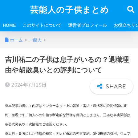
芸能人の子供まとめ
HOME
このサイトについて
運営者プロフィール
お役立ちリ
ホーム
一般人
吉川祐二の子供は息子がいるの？退職理
由や胡散臭いとの評判について
2024年7月19日
※本記事の扱い：内容はインターネット上の報道・番組・SNS等の公開情報の要
約・整理です。個人への中傷や断定的な評価を目的としません。正確な事実関係は
各公式発表や一次情報でご確認ください。
※出典・参考にした情報の種類：テレビ番組の発言要約、SNS投稿の引用、ウェブ