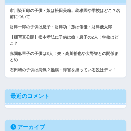
市川染五郎の子供・娘は松田美瑠。幼稚園や学校はどこ？名
前について
財津一郎の子供は息子・財津功！孫は俳優・財津優太郎
【顔写真公開】松本孝弘に子供は娘・息子の2人！学校はど
こ？
赤間麻里子の子供は3人！夫・高川裕也や大野智との関係ま
とめ
石田靖の子供は病気？難病・障害を持っている説はデマ！
最近のコメント
アーカイブ