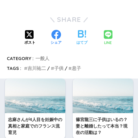
SHARE
LINE
ポスト
シェア
はてブ
CATEGORY :
一般人
TAGS :
吉川祐二
子供
息子
志麻さんが4人目を妊娠中の
篠宮龍三に子供はいるの？
真相と家庭でのフランス流
妻と離婚したって本当？現
育児
在の活動は？