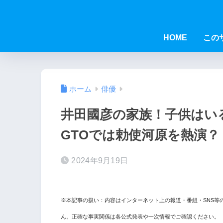
HOME
この
ホーム
俳優
井田國彦の家族！子供はい
GTOでは勅使河原を熱演？
2024年9月19日
※本記事の扱い：内容はインターネット上の報道・番組・SNS等
ん。正確な事実関係は各公式発表や一次情報でご確認ください。