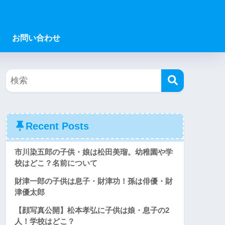
お問い合わせ
Recent Posts
市川染五郎の子供・娘は松田美瑠。幼稚園や学
校はどこ？名前について
財津一郎の子供は息子・財津功！孫は俳優・財
津優太郎
【顔写真公開】松本孝弘に子供は娘・息子の2
人！学校はどこ？