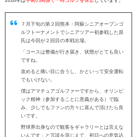
2018年は
手術の関係で一時ゴルフを休止
しています。
７月下旬の第２回熊本・阿蘇シニアオープンゴ
ルフトーナメントでシニアツアー初参戦した原
氏は今回が２回目の本戦出場。
「コースは整備が行き届き、状態がとても良い
ですね。
攻めると痛い目に合うし、かといって安全運転
でもいけない。
僕はアマチュアゴルファーですから、オリンピ
ック精神（参加することに意義がある）で臨
み、少しでもファンの方々に喜んで頂けたら良
いです。
野球界出身なので観客をギャラリーとは言えな
いんです」と冗談を混じえて、初日への意気込