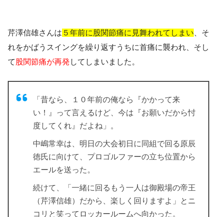
芹澤信雄さんは
５年前に股関節痛に見舞われてしまい
、そ
れをかばうスイングを繰り返すうちに首痛に襲われ、そし
て
股関節痛が再発
してしまいました。
「昔なら、１０年前の俺なら『かかって来
い！』って言えるけど、今は『お願いだから忖
度してくれ』だよね」。
中嶋常幸は、明日の大会初日に同組で回る原辰
徳氏に向けて、プロゴルファーの立ち位置から
エールを送った。
続けて、「一緒に回るもう一人は御殿場の帝王
（芹澤信雄）だから、楽しく回りますよ」とニ
コリと笑ってロッカールームへ向かった。