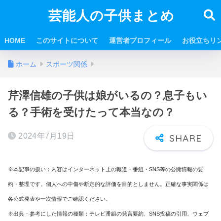
芸能人の子供まとめ
HOME
このサイトについて
運営者プロフィール
お役立ちリ
ホーム
スポーツ関係
芹澤信雄の子供は娘がいるの？息子もい
る？手術を受けたって本当なの？
2024年7月19日
※本記事の扱い：内容はインターネット上の報道・番組・SNS等の公開情報の要
約・整理です。個人への中傷や断定的な評価を目的としません。正確な事実関係は
各公式発表や一次情報でご確認ください。
※出典・参考にした情報の種類：テレビ番組の発言要約、SNS投稿の引用、ウェブ