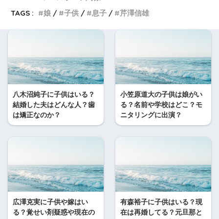
TAGS :
娘
子供
息子
芹澤信雄
八木沼純子に子供はいる？
小笠原道大の子供は娘がい
結婚した夫はどんな人？歯
る？名前や学校はどこ？モ
は矯正なのか？
ニタリングに出演？
広澤克実に子供や嫁はい
有森裕子に子供はいる？現
る？覚せい剤疑惑や現在の
在は再婚してる？元旦那と