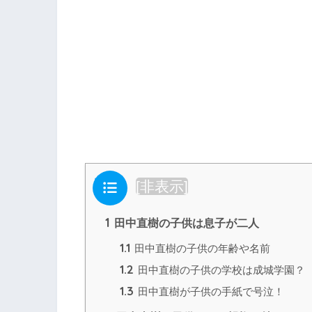
目次
[
非表示
]
1
田中直樹の子供は息子が二人
1.1
田中直樹の子供の年齢や名前
1.2
田中直樹の子供の学校は成城学園？
1.3
田中直樹が子供の手紙で号泣！