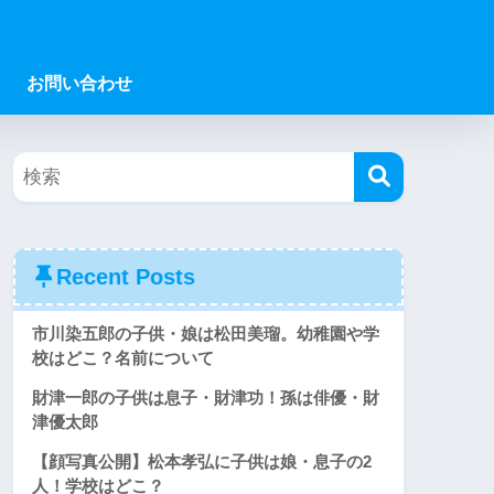
お問い合わせ
Recent Posts
市川染五郎の子供・娘は松田美瑠。幼稚園や学
校はどこ？名前について
財津一郎の子供は息子・財津功！孫は俳優・財
津優太郎
【顔写真公開】松本孝弘に子供は娘・息子の2
人！学校はどこ？