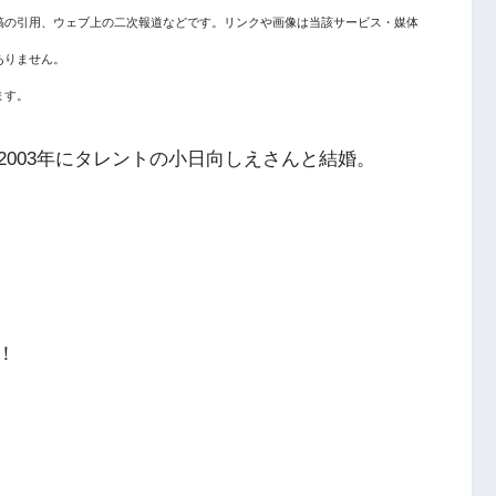
稿の引用、ウェブ上の二次報道などです。リンクや画像は当該サービス・媒体
ありません。
ます。
003年にタレントの小日向しえさんと結婚。
！