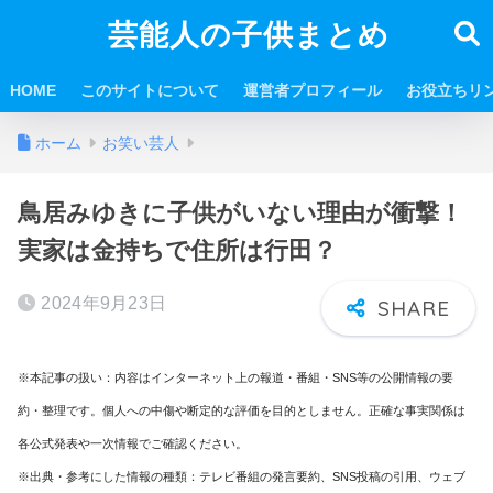
芸能人の子供まとめ
HOME
このサイトについて
運営者プロフィール
お役立ちリ
ホーム
お笑い芸人
鳥居みゆきに子供がいない理由が衝撃！
実家は金持ちで住所は行田？
2024年9月23日
※本記事の扱い：内容はインターネット上の報道・番組・SNS等の公開情報の要
約・整理です。個人への中傷や断定的な評価を目的としません。正確な事実関係は
各公式発表や一次情報でご確認ください。
※出典・参考にした情報の種類：テレビ番組の発言要約、SNS投稿の引用、ウェブ