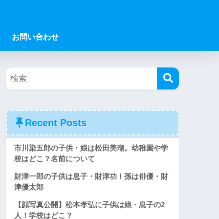
お問い合わせ
Recent Posts
市川染五郎の子供・娘は松田美瑠。幼稚園や学
校はどこ？名前について
財津一郎の子供は息子・財津功！孫は俳優・財
津優太郎
【顔写真公開】松本孝弘に子供は娘・息子の2
人！学校はどこ？