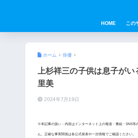
HOME
この
ホーム
俳優
上杉祥三の子供は息子がい
里美
2024年7月19日
※本記事の扱い：内容はインターネット上の報道・番組・SNS等
ん。正確な事実関係は各公式発表や一次情報でご確認ください。