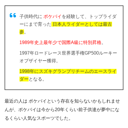
子供時代に
ポケバイ
を経験して、トップライダ
ーにまで育った
日本人ライダーとしては最古
参
。
1989年史上最年少で国際A級に特別昇格
。
1997年ロードレース世界選手権GP500ルーキー
オブザイヤー獲得。
1998年にスズキグランプリチームのエースライ
ダー
となる。
最近の人は
ポケバイ
という存在を知らないかもしれませ
んが、ポケバイは今から20年くらい前子供達が夢中にな
るくらい人気なスポーツでした。