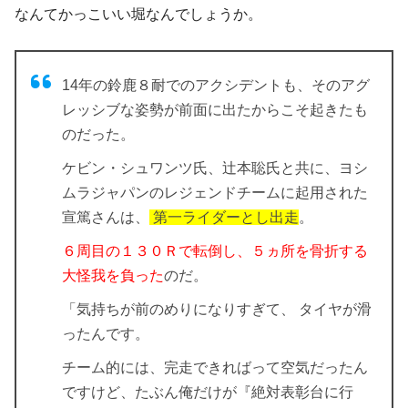
なんてかっこいい堀なんでしょうか。
14年の鈴鹿８耐でのアクシデントも、そのアグ
レッシブな姿勢が前面に出たからこそ起きたも
のだった。
ケビン・シュワンツ氏、辻本聡氏と共に、ヨシ
ムラジャパンのレジェンドチームに起用された
宣篤さんは、
第一ライダーとし出走
。
６周目の１３０Ｒで転倒し、５ヵ所を骨折する
大怪我を負った
のだ。
「気持ちが前のめりになりすぎて、
タイヤが滑
った
んです。
チーム的には、完走できればって空気だったん
ですけど、たぶん俺だけが『絶対表彰台に行