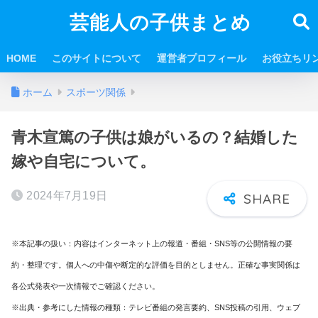
芸能人の子供まとめ
HOME
このサイトについて
運営者プロフィール
お役立ちリ
ホーム
スポーツ関係
青木宣篤の子供は娘がいるの？結婚した
嫁や自宅について。
2024年7月19日
※本記事の扱い：内容はインターネット上の報道・番組・SNS等の公開情報の要
約・整理です。個人への中傷や断定的な評価を目的としません。正確な事実関係は
各公式発表や一次情報でご確認ください。
※出典・参考にした情報の種類：テレビ番組の発言要約、SNS投稿の引用、ウェブ