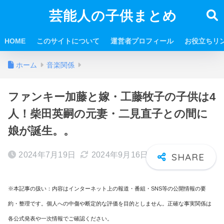
芸能人の子供まとめ
HOME
このサイトについて
運営者プロフィール
お役立ちリ
ホーム
音楽関係
ファンキー加藤と嫁・工藤牧子の子供は4
人！柴田英嗣の元妻・二見直子との間に
娘が誕生。。
2024年7月19日
2024年9月16日
※本記事の扱い：内容はインターネット上の報道・番組・SNS等の公開情報の要
約・整理です。個人への中傷や断定的な評価を目的としません。正確な事実関係は
各公式発表や一次情報でご確認ください。