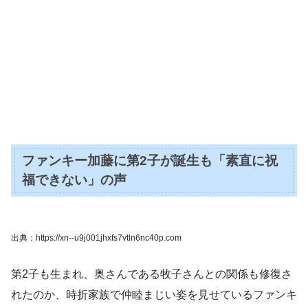
ファンキー加藤に第2子が誕生も「素直に祝
福できない」の声
出典：https://xn--u9j001jhxfs7vtln6nc40p.com
第2子も生まれ、奥さんである牧子さんとの関係も修復さ
れたのか、時折家族で仲睦まじい姿を見せているファンキ