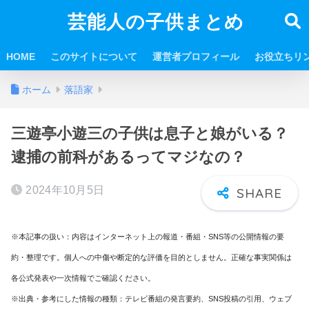
芸能人の子供まとめ
HOME
このサイトについて
運営者プロフィール
お役立ちリ
ホーム
落語家
三遊亭小遊三の子供は息子と娘がいる？
逮捕の前科があるってマジなの？
2024年10月5日
※本記事の扱い：内容はインターネット上の報道・番組・SNS等の公開情報の要
約・整理です。個人への中傷や断定的な評価を目的としません。正確な事実関係は
各公式発表や一次情報でご確認ください。
※出典・参考にした情報の種類：テレビ番組の発言要約、SNS投稿の引用、ウェブ