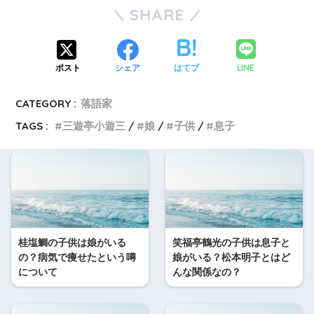
SHARE
LINE
ポスト
シェア
はてブ
CATEGORY :
落語家
TAGS :
三遊亭小遊三
娘
子供
息子
桂塩鯛の子供は娘がいる
笑福亭鶴光の子供は息子と
の？病気で痩せたという噂
娘がいる？松本明子とはど
について
んな関係なの？