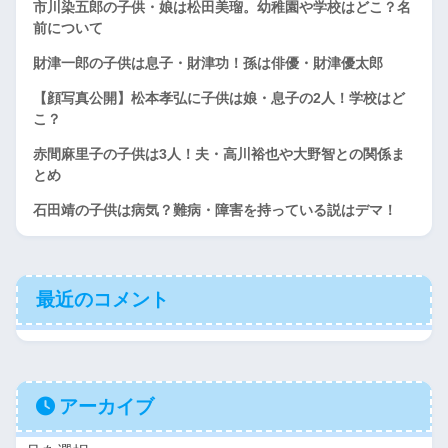
市川染五郎の子供・娘は松田美瑠。幼稚園や学校はどこ？名
前について
財津一郎の子供は息子・財津功！孫は俳優・財津優太郎
【顔写真公開】松本孝弘に子供は娘・息子の2人！学校はど
こ？
赤間麻里子の子供は3人！夫・高川裕也や大野智との関係ま
とめ
石田靖の子供は病気？難病・障害を持っている説はデマ！
最近のコメント
アーカイブ