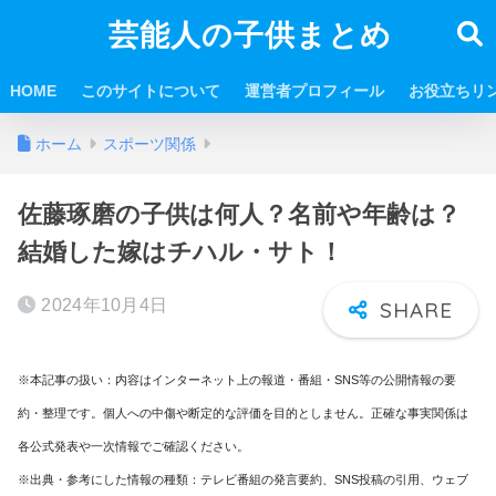
芸能人の子供まとめ
HOME
このサイトについて
運営者プロフィール
お役立ちリ
ホーム
スポーツ関係
佐藤琢磨の子供は何人？名前や年齢は？
結婚した嫁はチハル・サト！
2024年10月4日
※本記事の扱い：内容はインターネット上の報道・番組・SNS等の公開情報の要
約・整理です。個人への中傷や断定的な評価を目的としません。正確な事実関係は
各公式発表や一次情報でご確認ください。
※出典・参考にした情報の種類：テレビ番組の発言要約、SNS投稿の引用、ウェブ