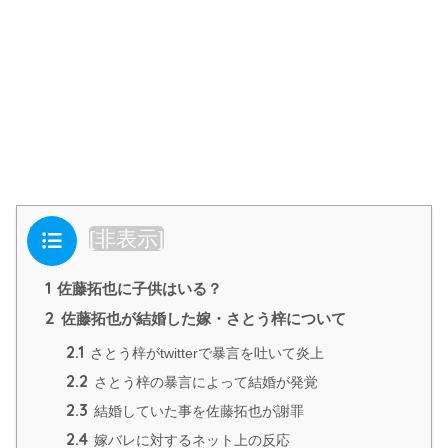
目次
[
非表示
]
1
佐藤拓也に子供はいる？
2
佐藤拓也が結婚した嫁・さとう梓について
2.1
さとう梓がtwitterで暴言を吐いて炎上
2.2
さとう梓の暴言によって結婚が発覚
2.3
結婚していた事を佐藤拓也が謝罪
2.4
嫁バレに対するネット上の反応