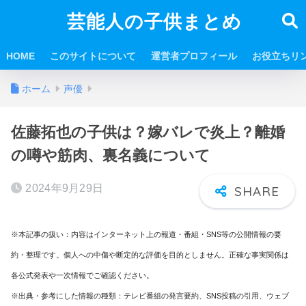
芸能人の子供まとめ
HOME
このサイトについて
運営者プロフィール
お役立ちリ
ホーム
声優
佐藤拓也の子供は？嫁バレで炎上？離婚
の噂や筋肉、裏名義について
2024年9月29日
※本記事の扱い：内容はインターネット上の報道・番組・SNS等の公開情報の要
約・整理です。個人への中傷や断定的な評価を目的としません。正確な事実関係は
各公式発表や一次情報でご確認ください。
※出典・参考にした情報の種類：テレビ番組の発言要約、SNS投稿の引用、ウェブ