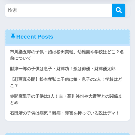
Recent Posts
市川染五郎の子供・娘は松田美瑠。幼稚園や学校はどこ？名
前について
財津一郎の子供は息子・財津功！孫は俳優・財津優太郎
【顔写真公開】松本孝弘に子供は娘・息子の2人！学校はど
こ？
赤間麻里子の子供は3人！夫・高川裕也や大野智との関係ま
とめ
石田靖の子供は病気？難病・障害を持っている説はデマ！