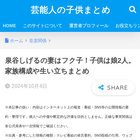
芸能人の子供まとめ
HOME
このサイトについて
運営者プロフィール
お役立ちリ
ホーム
音楽関係
泉谷しげるの妻はフク子！子供は娘2人。
家族構成や生い立ちまとめ
2024年10月4日
※本記事の扱い：内容はインターネット上の報道・番組・SNS等の公開情報の要
約・整理です。個人への中傷や断定的な評価を目的としません。正確な事実関係は
各公式発表や一次情報でご確認ください。
※出典・参考にした情報の種類：テレビ番組の発言要約、SNS投稿の引用、ウェブ