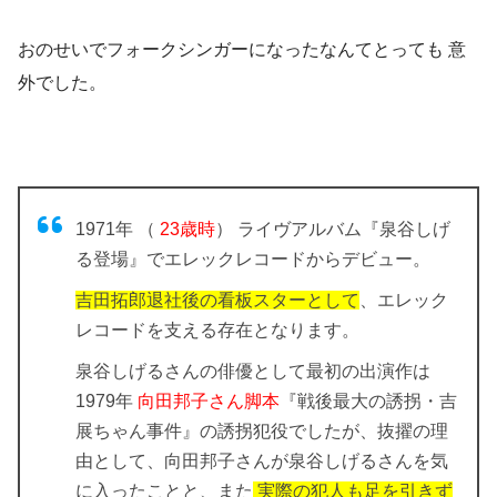
おのせいでフォークシンガーになったなんてとっても
意
外
でした。
1971年 （
23歳時
） ライヴアルバム『泉谷しげ
る登場』でエレックレコードからデビュー。
吉田拓郎退社後の看板スターとして
、エレック
レコードを支える存在となります。
泉谷しげるさんの俳優として最初の出演作は
1979年
向田邦子さん脚本
『戦後最大の誘拐・吉
展ちゃん事件』の誘拐犯役でしたが、抜擢の理
由として、向田邦子さんが泉谷しげるさんを気
に入ったことと、また
実際の犯人も足を引きず