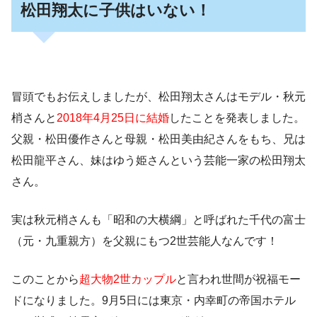
松田翔太に子供はいない！
冒頭でもお伝えしましたが、
松田翔太さんはモデル・秋元
梢さんと
2018年4月25日に結婚
したことを発表しました。
父親・松田優作さんと母親・松田美由紀さんをもち、兄は
松田龍平さん、妹はゆう姫さんという芸能一家の松田翔太
さん。
実は
秋元梢さんも「昭和の大横綱」と呼ばれた千代の富士
（元・九重親方）を父親にもつ2世芸能人
なんです！
このことから
超大物2世カップル
と言われ世間が祝福モー
ドになりました。9月5日には東京・内幸町の帝国ホテル