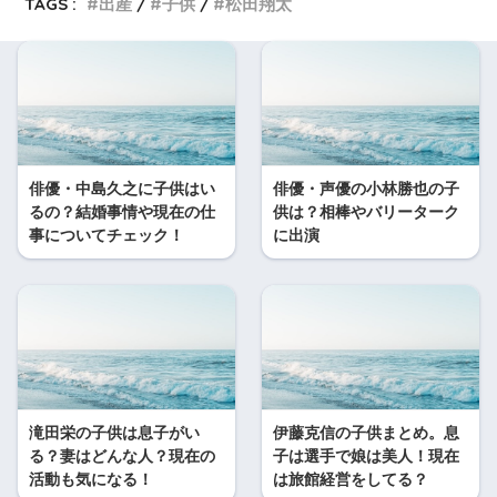
TAGS :
出産
子供
松田翔太
俳優・中島久之に子供はい
俳優・声優の小林勝也の子
るの？結婚事情や現在の仕
供は？相棒やバリーターク
事についてチェック！
に出演
滝田栄の子供は息子がい
伊藤克信の子供まとめ。息
る？妻はどんな人？現在の
子は選手で娘は美人！現在
活動も気になる！
は旅館経営をしてる？