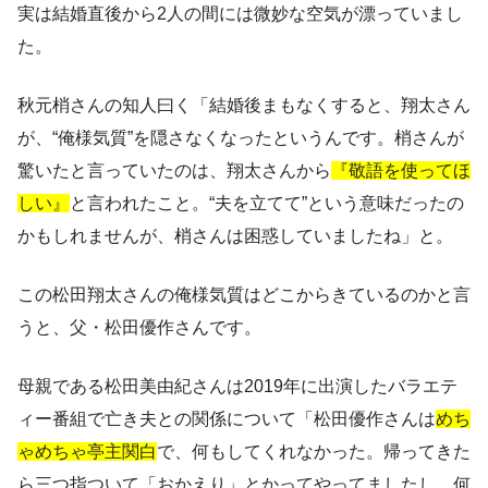
実は結婚直後から2人の間には微妙な空気が漂っていまし
た。
秋元梢さんの知人曰く「結婚後まもなくすると、翔太さん
が、“俺様気質”を隠さなくなったというんです。梢さんが
驚いたと言っていたのは、翔太さんから
『敬語を使ってほ
しい』
と言われたこと。“夫を立てて”という意味だったの
かもしれませんが、梢さんは困惑していましたね」と。
この松田翔太さんの俺様気質はどこからきているのかと言
うと、父・松田優作さんです。
母親である松田美由紀さんは2019年に出演したバラエテ
ィー番組で亡き夫との関係について「松田優作さんは
めち
ゃめちゃ亭主関白
で、何もしてくれなかった。帰ってきた
ら三つ指ついて「おかえり」とかってやってましたし、何