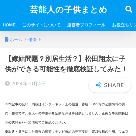
芸能人の子供まとめ
HOME
このサイトについて
運営者プロフィール
お役立ちリ
ホーム
俳優
【嫁姑問題？別居生活？】松田翔太に子
供ができる可能性を徹底検証してみた！
2024年10月4日
※本記事の扱い：内容はインターネット上の報道・番組・SNS等の公開情報の要
約・整理です。個人への中傷や断定的な評価を目的としません。正確な事実関係は
各公式発表や一次情報でご確認ください。
※出典・参考にした情報の種類：テレビ番組の発言要約、SNS投稿の引用、ウェブ